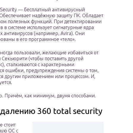
l Security — бесплатный антивирусный
 Обеспечивает надёжную защиту ПК. Обладает
ом полезных функций. При детектировании
в в системе использует сигнатурные ядра
х антивирусов (например, Avira). Они
ованы в его программное «тело».
ногда пользовали, желающие избавиться от
л Секьюрити (чтобы поставить другой
с), сталкиваются с характерными
ся ошибки, предупреждения системы о том,
тся другим приложением или процессом. И,
уется.
но. Причём, как минимум, двумя способами.
далению 360 total security
е стоит
ную ОС с