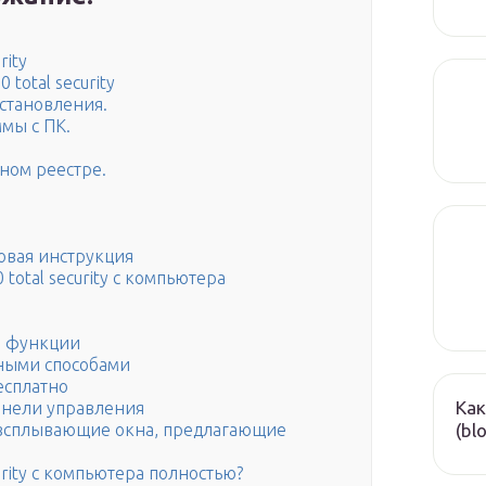
rity
total security
сстановления.
мы с ПК.
мном реестре.
говая инструкция
 total security с компьютера
е функции
тными способами
бесплатно
Как
Панели управления
(bl
 всплывающие окна, предлагающие
urity с компьютера полностью?