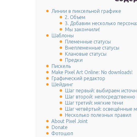
Линии в пиксельной графике
2. Объем
3. Добавим несколько персон
Мы закончили!
Шаблоны
Племенные статусы
Внеплеменные статусы
Клановые статусы
Предки
Пискель
Make Pixel Art Online: No downloads!
Графический редактор
Шейдинг
Шаг первый: выбираем источн
Шаг второй: непосредственно
Шаг третий: мягкие тени
Шаг четвёртый: освещённые м
Несколько полезных правил
About Pixel Joint
Donate
Фотошоп