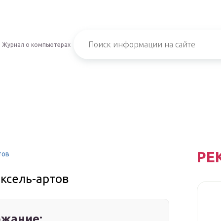
Журнал о компьютерах
РЕ
тов
ксель-артов
жание: