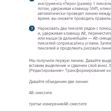
инструмента «Перо» (размер 1 пиксель
потом, удерживая клавишу Shift, клик
автоматически проведет линию между
время, вы сможете проводить правиль
Нарисовать два пикселя рядом с помощ
и, удерживая клавишу Alt, перемести
или мыши (в дальнейшем — Alt-смещен
пикселей соприкасались углами. Зате
пикселей и продолжить рисовать лин
Мы получили первую линию. Давайте выдел
вставим выделение и сдвинем слой вниз. 
(Редактирование> Трансформирование кон
Давайте объединим две линии:
Alt-сместите
третье измерениеAlt-сместите