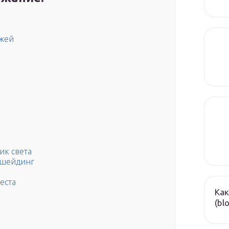
ажей
ик света
 шейдинг
еста
Как
(bl