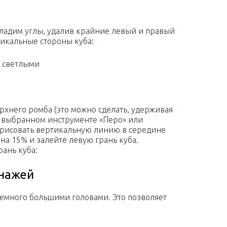
гладим углы, удалив крайние левый и правый
тикальные стороны куба:
и светлыми
рхнего ромба (это можно сделать, удерживая
и выбранном инструменте «Перо» или
 зарисовать вертикальную линию в середине
 на 15% и залейте левую грань куба.
ань куба:
онажей
немного большими головами. Это позволяет