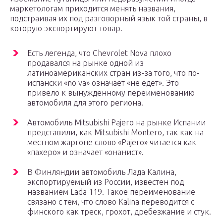
маркетологам приходится менять названия,
подстраивая их под разговорный язык той страны, в
которую экспортируют товар.
Есть легенда, что Chevrolet Nova плохо
продавался на рынке одной из
латиноамериканских стран из-за того, что по-
испански «no va» означает «не едет». Это
привело к вынужденному переименованию
автомобиля для этого региона.
Автомобиль Mitsubishi Pajero на рынке Испании
представили, как Mitsubishi Montero, так как на
местном жаргоне слово «Pajero» читается как
«пахеро» и означает «онанист».
В Финляндии автомобиль Лада Калина,
экспортируемый из России, известен под
названием Lada 119. Такое переименование
связано с тем, что слово Kalina переводится с
финского как треск, грохот, дребезжание и стук.